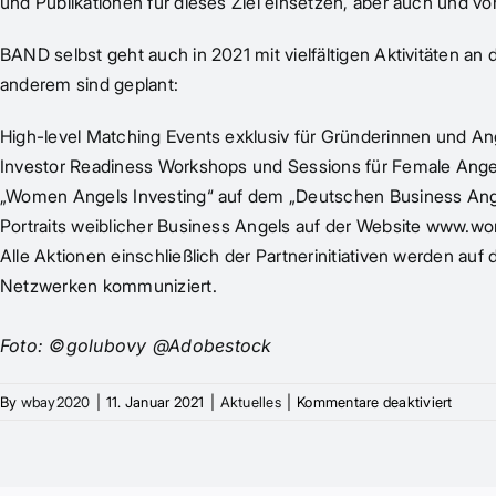
und Publikationen für dieses Ziel einsetzen, aber auch und vor
BAND selbst geht auch in 2021 mit vielfältigen Aktivitäten a
anderem sind geplant:
High-level Matching Events exklusiv für Gründerinnen und An
Investor Readiness Workshops und Sessions für Female Ange
„Women Angels Investing“ auf dem „Deutschen Business Ange
Portraits weiblicher Business Angels auf der Website
www.wom
Alle Aktionen einschließlich der Partnerinitiativen werden auf 
Netzwerken kommuniziert.
Foto: ©golubovy @Adobestock
für
By
wbay2020
|
11. Januar 2021
|
Aktuelles
|
Kommentare deaktiviert
„Wome
Busine
Angels