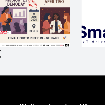
SmartLoC – WEP-
Startup mit
internationaler Vision
M
sucht Investor*innen
für Seed+ / 2nd
Closing