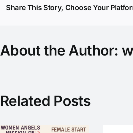
Year“
Share This Story, Choose Your Platfo
geht
in
die
Verlän
About the Author:
w
Related Posts