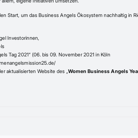
 allem, eigene Initiativen umsetzen.
n den Start, um das Business Angels Ökosystem nachhaltig in 
gel Investorinnen,
ls
ls Tag 2021“ (06. bis 09. November 2021 in Köln
enangelsmission25.de/
der aktualisierten Website des „
Women Business Angels Yea
n
ss