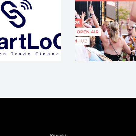
Jetzt 
WAM25 wieder
#BANDtal
edienpartner beim
Start-up E
#SOA
ihren 
Kontakt