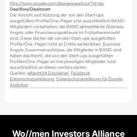
http://tools.google.com/dlpage/gaoptout?hl=de.
Dealflow/Dealroom
Die Ansicht und Nutzung der von den Start-ups
ausgefüllten Profile/One-Pager sind ausschließlich BAND-
Mitgliedern vorbehalten, die BAND akkreditierte Business
Angels oder Finanzierungsakteure im Frühphasenmarkt
sind. Diese dürfen die von den Start-ups ausgefüllten
Profile/One-Pager nicht an Dritte weiterleiten. Business
Angels Zusammenschlüsse, die Mitglieder in BAND sind,
haben das Recht, die von den Start-ups ausgefüllten
Profilen/One-Pager an ihre jeweiligen Mitglieder (und
ausschließlich an diese) weiterzuleiten.
Quellen:
eRecht24 Disclaimer
,
Facebook
Datenschutzerklärung
,
Datenschutzerklärung für Google
Analytics
Wo//men Investors Alliance