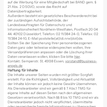
auf die Werbung für eine Mitgliedschaft bei BAND gem. §
21 Abs. 2 DSGVO, sowie das Recht auf
Datenübertragbarkeit.
Außerdem besteht ein gesetzliches Beschwerderecht bei
der zuständigen Aufsichtsbehörde, der
Landesbeauftragten für Datenschutz und
Informationsfreiheit Nordrhein-Westfalen, Postfach 20 04
44. 40102 Düsseldorf, Telefon: 02 11/384 24-0, Telefax: 02
11/384 24-10, E-Mail poststelle{at}ldi.nrw{dot}de.
Sollten Sie der Speicherung Ihrer personenbezogenen
Daten ganz oder teilweise widersprechen wollen, Ihre
Versandpräferenzen anpassen oder die Löschung Ihrer
Daten veranlassen wollen, klicken Sie bitte
hier
.
Kontakt: Semperstr. 51, 45138 Essen,
vorstand@business-
angels.de
Haftung für Inhalte
Die Inhalte unserer Seiten wurden mit größter Sorgfalt
erstellt. Für die Richtigkeit, Vollständigkeit und Aktualität
der Inhalte können wir jedoch keine Gewähr übernehmen.
Als Diensteanbieter sind wir gemäß § 7 Abs.1 TMG für
eigene Inhalte auf diesen Seiten nach den allgemeinen
Gesetzen verantwortlich. Nach §§ 8 bis 10 TMG sind wir als
Diensteanbieter jedoch nicht verpflichtet, übermittelte
oder gespeicherte fremde Informationen zu überwachen