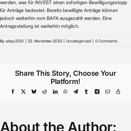
werden, was für INVEST einen sofortigen Bewilligungsstopp
für Anträge bedeutet. Bereits bewilligte Anträge können
jedoch weiterhin vom BAFA ausgezahlt werden. Eine
Antragsstellung ist weiterhin möglich.
By
wbay2020
|
22. November 2023
|
Uncategorized
|
0 Comments
Share This Story, Choose Your
Platform!
Facebook
X
Bluesky
Reddit
LinkedIn
WhatsApp
Telegram
Tumblr
Xing
Email
Copy
Link
About the Author: