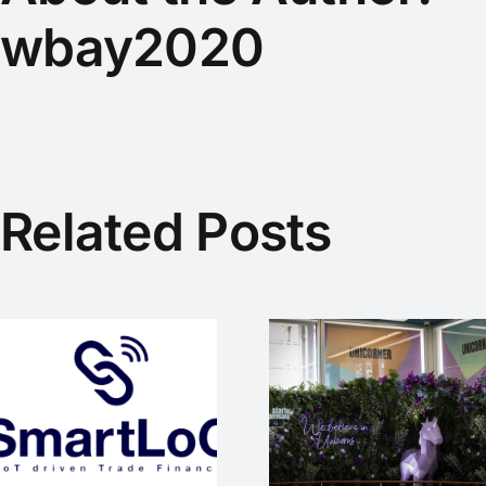
wbay2020
Related Posts
Business
Angels
Der Deutsc
Deutschland
Business
auf dem
Angels Ta
Startup
2024 in
Germany
Mainz