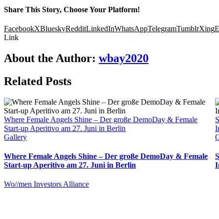
Share This Story, Choose Your Platform!
Facebook
X
Bluesky
Reddit
LinkedIn
WhatsApp
Telegram
Tumblr
Xing
E
Link
About the Author:
wbay2020
Related Posts
Where Female Angels Shine – Der große DemoDay & Female
S
Start-up Aperitivo am 27. Juni in Berlin
I
Gallery
G
Where Female Angels Shine – Der große DemoDay & Female
S
Start-up Aperitivo am 27. Juni in Berlin
I
Wo//men Investors Alliance