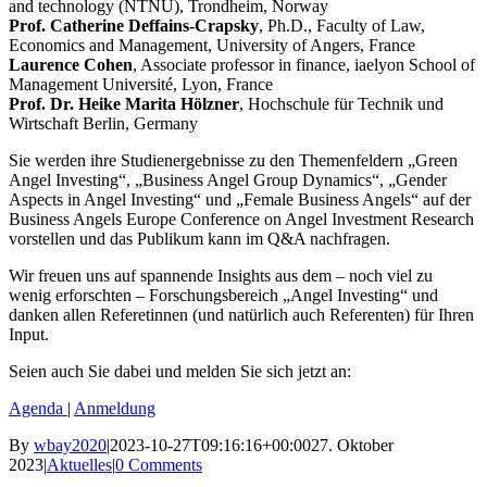
and technology (NTNU), Trondheim, Norway
Prof. Catherine Deffains-Crapsky
, Ph.D., Faculty of Law,
Economics and Management, University of Angers, France
Laurence Cohen
, Associate professor in finance, iaelyon School of
Management Université, Lyon, France
Prof. Dr. Heike Marita Hölzner
, Hochschule für Technik und
Wirtschaft Berlin, Germany
Sie werden ihre Studienergebnisse zu den Themenfeldern „Green
Angel Investing“, „Business Angel Group Dynamics“, „Gender
Aspects in Angel Investing“ und „Female Business Angels“ auf der
Business Angels Europe Conference on Angel Investment Research
vorstellen und das Publikum kann im Q&A nachfragen.
Wir freuen uns auf spannende Insights aus dem – noch viel zu
wenig erforschten – Forschungsbereich „Angel Investing“ und
danken allen Referetinnen (und natürlich auch Referenten) für Ihren
Input.
Seien auch Sie dabei und melden Sie sich jetzt an:
Agenda
|
Anmeldung
By
wbay2020
|
2023-10-27T09:16:16+00:00
27. Oktober
2023
|
Aktuelles
|
0 Comments