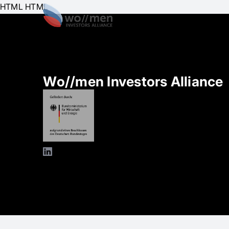
HTML HTML
Über uns
E
Wo//men Investors Alliance