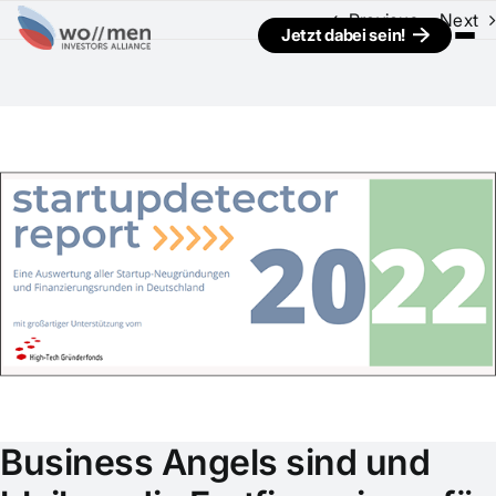
Previous
Next
Jetzt dabei sein!
View
Larger
Image
Business Angels sind und