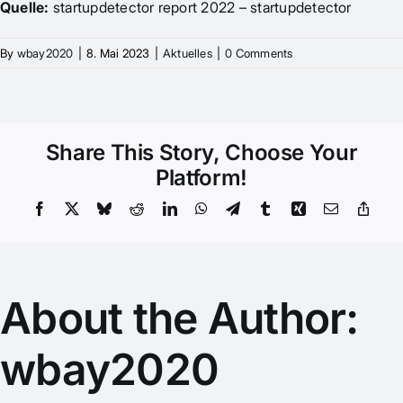
Quelle:
startupdetector report 2022 – startupdetector
By
wbay2020
|
8. Mai 2023
|
Aktuelles
|
0 Comments
Share This Story, Choose Your
Platform!
Facebook
X
Bluesky
Reddit
LinkedIn
WhatsApp
Telegram
Tumblr
Xing
Email
Copy
Link
About the Author:
wbay2020