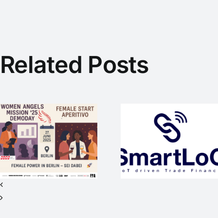
Related Posts
SmartLoC –
WEP-Startup
mit
WAM25
internationaler
wieder
Vision sucht
Medienpart
Investor*innen
beim #SO
für Seed+ /
2nd Closing