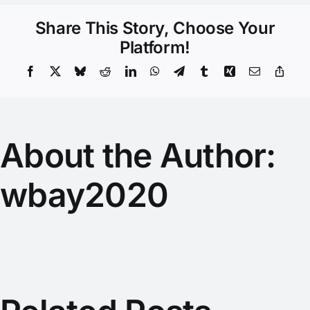
Share This Story, Choose Your
Platform!
Facebook
X
Bluesky
Reddit
LinkedIn
WhatsApp
Telegram
Tumblr
Xing
Email
Copy
Link
About the Author:
wbay2020