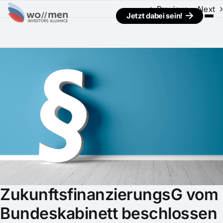
Previous
Next
Jetzt dabei sein!
View
Larger
Image
ZukunftsfinanzierungsG vom
Bundeskabinett beschlossen