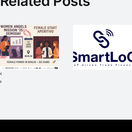
Related Posts
SmartLoC –
WEP-Startup
mit
WAM25
internationaler
wieder
Vision sucht
Medienpart
Investor*innen
beim #SO
für Seed+ /
2nd Closing