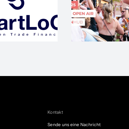
Jetzt 
WAM25 wieder
#BANDtal
edienpartner beim
Start-up E
#SOA
ihren 
Kontakt
Sende uns eine Nachricht