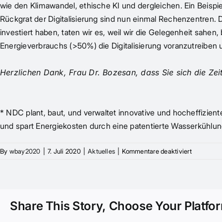
wie den Klimawandel, ethische KI und dergleichen. Ein Beispiel
Rückgrat der Digitalisierung sind nun einmal Rechenzentren.
investiert haben, taten wir es, weil wir die Gelegenheit sah
Energieverbrauchs (>50%) die Digitalisierung voranzutreiben
Herzlichen Dank, Frau Dr. Bozesan, dass Sie sich die Ze
* NDC plant, baut, und verwaltet innovative und hocheffizie
und spart Energiekosten durch eine patentierte Wasserkühlu
für
By
wbay2020
|
7. Juli 2020
|
Aktuelles
|
Kommentare deaktiviert
„Women
Investing
matters”
–
Share This Story, Choose Your Platfo
„Golden
Aurora”–