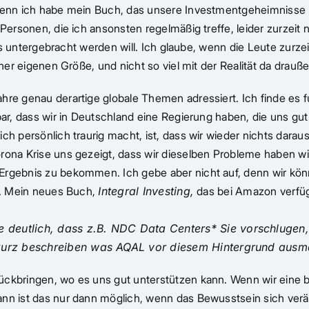
 denn ich habe mein Buch, das unsere Investmentgeheimnisse 
 Personen, die ich ansonsten regelmäßig treffe, leider zurzeit
das untergebracht werden will. Ich glaube, wenn die Leute zurzei
einer eigenen Größe, und nicht so viel mit der Realität da dra
re genau derartige globale Themen adressiert. Ich finde es fu
bar, dass wir in Deutschland eine Regierung haben, die uns gu
ch persönlich traurig macht, ist, dass wir wieder nichts dara
orona Krise uns gezeigt, dass wir dieselben Probleme haben w
rgebnis zu bekommen. Ich gebe aber nicht auf, denn wir könne
ng. Mein neues Buch,
Integral Investing,
das bei Amazon verfügb
deutlich, dass z.B. NDC Data Centers* Sie vorschlugen, 
 kurz beschreiben was AQAL vor diesem Hintergrund ausm
ückbringen, wo es uns gut unterstützen kann. Wenn wir eine b
ann ist das nur dann möglich, wenn das Bewusstsein sich verä