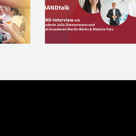
online:
Shine – Der große
k mit WEP
DemoDay & Femal
version und
Start-up Aperitivo 
Angels
27. Juni in Berlin