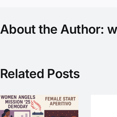
Gewinneri
Dr.
Mariana
Bozesan
About the Author:
w
im
BAND
Interview
Related Posts
SmartLoC – WEP-