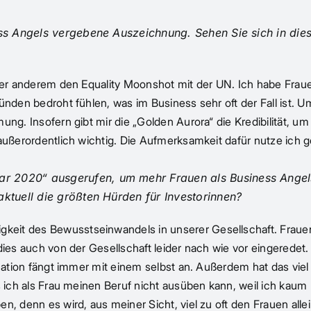
ess Angels vergebene Auszeichnung. Sehen Sie sich in dies
ter anderem den Equality Moonshot mit der UN. Ich habe Frauen
nden bedroht fühlen, was im Business sehr oft der Fall ist. Um
ung. Insofern gibt mir die „Golden Aurora“ die Kredibilität, 
außerordentlich wichtig. Die Aufmerksamkeit dafür nutze ich g
r 2020“ ausgerufen, um mehr Frauen als Business Angel
aktuell die größten Hürden für Investorinnen?
eit des Bewusstseinwandels in unserer Gesellschaft. Frauen 
 dies auch von der Gesellschaft leider nach wie vor eingerede
mation fängt immer mit einem selbst an. Außerdem hat das viel 
s ich als Frau meinen Beruf nicht ausüben kann, weil ich kaum
, denn es wird, aus meiner Sicht, viel zu oft den Frauen allei