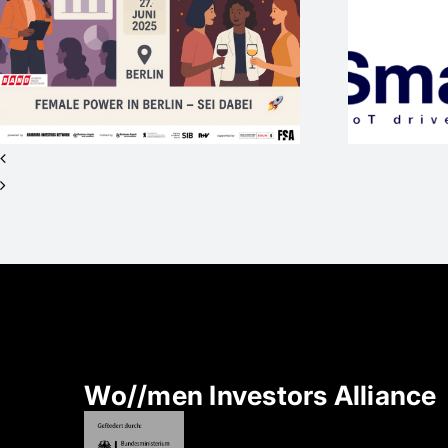
Startup mit
internationaler Vision
M
sucht Investor*innen
für Seed+ / 2nd
Closing
Wo//men Investors Alliance