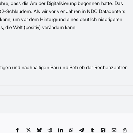
ahre, dass die Ära der Digitalisierung begonnen hatte. Das
O2-Schleudern. Als wir vor vier Jahren in NDC Datacenters
 kann, um vor dem Hintergrund eines deutlich niedrigeren
s, die Welt (positiv) verändern kann.
stigen und nachhaltigen Bau und Betrieb der Rechenzentren
Facebook
X
Bluesky
Reddit
LinkedIn
WhatsApp
Telegram
Tumblr
Xing
Email
Co