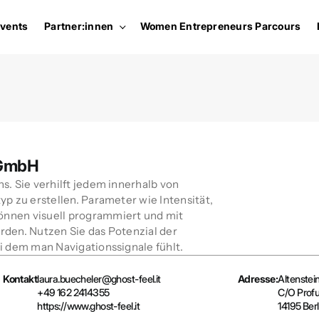
vents
Partner:innen
Women Entrepreneurs Parcours
 GmbH
s. Sie verhilft jedem innerhalb von
yp zu erstellen. Parameter wie Intensität,
önnen visuell programmiert und mit
rden. Nutzen Sie das Potenzial der
i dem man Navigationssignale fühlt.
Kontakt
laura.buecheler@ghost-feel.it
Adresse:
Altenstein
+49 162 2414355
C/O Profu
https://www.ghost-feel.it
14195 Berl