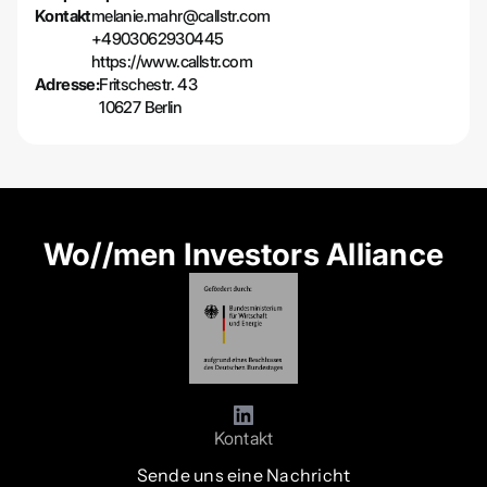
Kontakt
melanie.mahr@callstr.com
+4903062930445
https://www.callstr.com
Adresse:
Fritschestr. 43
10627 Berlin
Wo//men Investors Alliance
Kontakt
Sende uns eine Nachricht