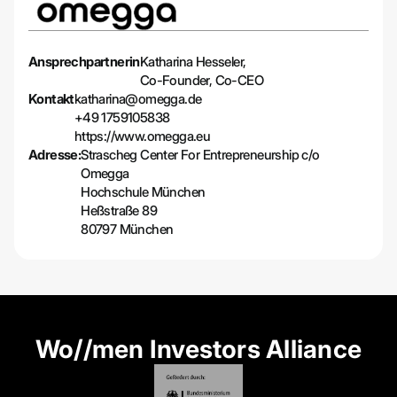
Ansprechpartnerin
Katharina Hesseler,
Co-Founder, Co-CEO
Kontakt
katharina@omegga.de
+49 1759105838
https://www.omegga.eu
Adresse:
Strascheg Center For Entrepreneurship c/o
Omegga
Hochschule München
Heßstraße 89
80797 München
Wo//men Investors Alliance