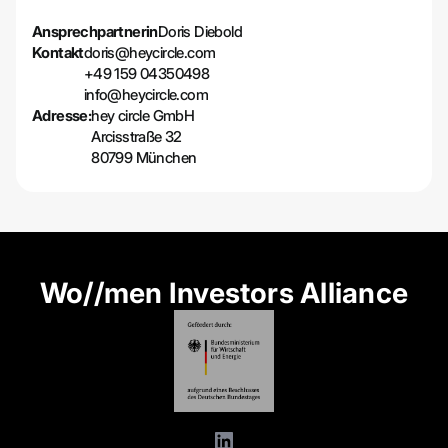
Ansprechpartnerin
Doris Diebold
Kontakt
doris@heycircle.com
+49 159 04350498
info@heycircle.com
Adresse:
hey circle GmbH
Arcisstraße 32
80799 München
Wo//men Investors Alliance