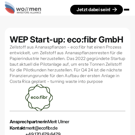
Jetzt dabei sein!
WEP Start-up: eco:fibr GmbH
Zellstoff aus Ananaspflanzen – eco:fibr hat einen Prozess
entwickelt, um Zellstoff aus Ananaspflanzenresten für die
Papierindustrie herzustellen. Das 2022 gegründete Startup
baut aktuell die Pilotanlage auf, um erste Tonnen Zellstoff
für die Pilotkunden herzustellen. Für Q4 24 ist die nächste
Finanzierungsrunde für den Aufbau der ersten Anlage in
Costa Rica geplant – turning waste into purpose
Ansprechpartnerin
Merit Ulmer
Kontakt
merit@ecofibr.de
+49 170 679 6479