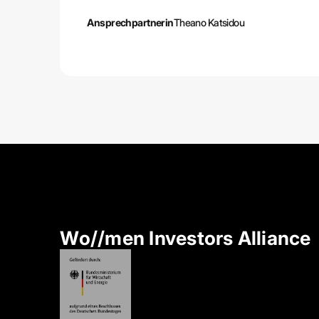
Ansprechpartnerin
Theano Katsidou
Wo//men Investors Alliance