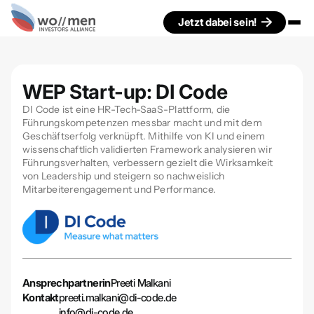
Jetzt dabei sein!
WEP Start-up: DI Code
DI Code ist eine HR-Tech-SaaS-Plattform, die
Führungskompetenzen messbar macht und mit dem
Geschäftserfolg verknüpft. Mithilfe von KI und einem
wissenschaftlich validierten Framework analysieren wir
Führungsverhalten, verbessern gezielt die Wirksamkeit
von Leadership und steigern so nachweislich
Mitarbeiterengagement und Performance.
Ansprechpartnerin
Preeti Malkani
Kontakt
preeti.malkani@di-code.de
info@di-code.de