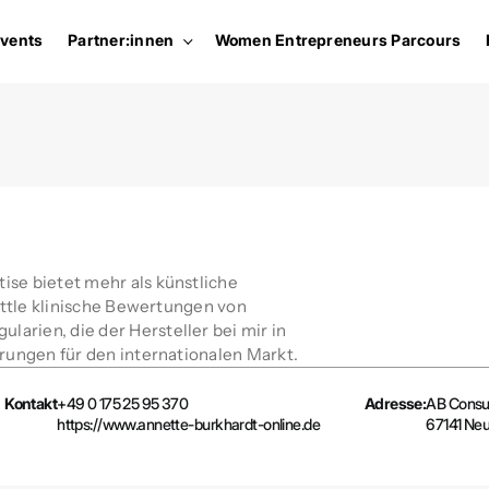
vents
Partner:innen
Women Entrepreneurs Parcours
ise bietet mehr als künstliche
mittle klinische Bewertungen von
arien, die der Hersteller bei mir in
erungen für den internationalen Markt.
Kontakt
+49 0 175 25 95 370
Adresse:
AB Consult
https://www.annette-burkhardt-online.de
67141 Ne