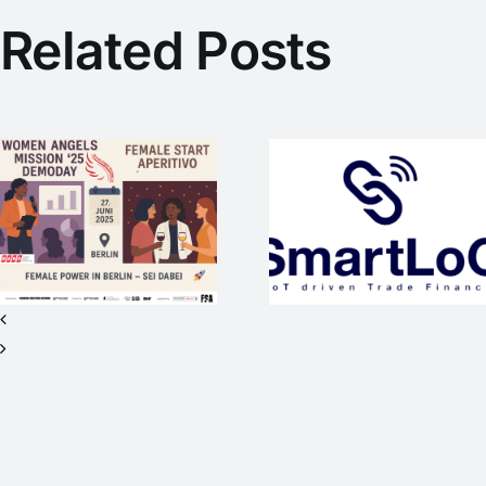
Related Posts
SmartLoC –
WEP-Startup
mit
WAM25
internationaler
wieder
Vision sucht
Medienpart
Investor*innen
beim #SO
für Seed+ /
2nd Closing