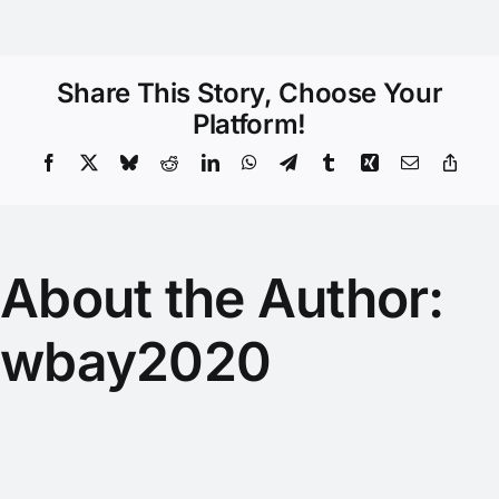
Share This Story, Choose Your
Platform!
Facebook
X
Bluesky
Reddit
LinkedIn
WhatsApp
Telegram
Tumblr
Xing
Email
Copy
Link
About the Author:
wbay2020