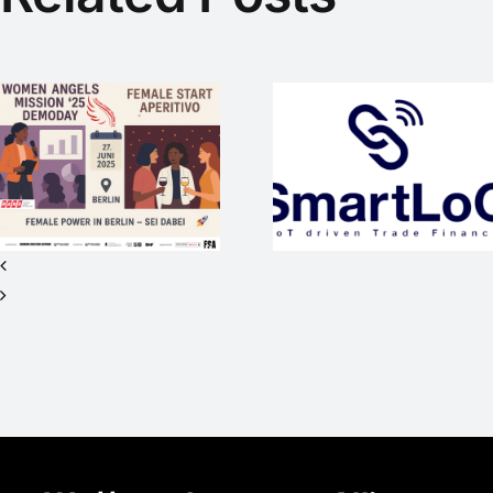
SmartLoC –
WEP-Startup
mit
WAM25
internationaler
wieder
Vision sucht
Medienpart
Investor*innen
beim #SO
für Seed+ /
2nd Closing