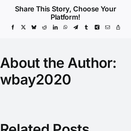
Share This Story, Choose Your
Platform!
Facebook
X
Bluesky
Reddit
LinkedIn
WhatsApp
Telegram
Tumblr
Xing
Email
Copy
Link
About the Author:
wbay2020
Related Posts