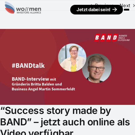
Previous
Next
Jetzt dabei sein!
View
Larger
Image
“Success story made by
BAND” – jetzt auch online als
Video verfügbar