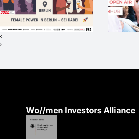
Medienpartner beim
St
#SOA
Wo//men Investors Alliance