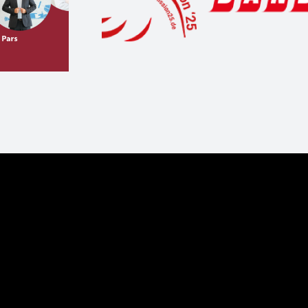
rbsfähige
DemoDay & Femal
ässliche
Start-up Aperitivo 
dingungen
27. Juni in Berlin