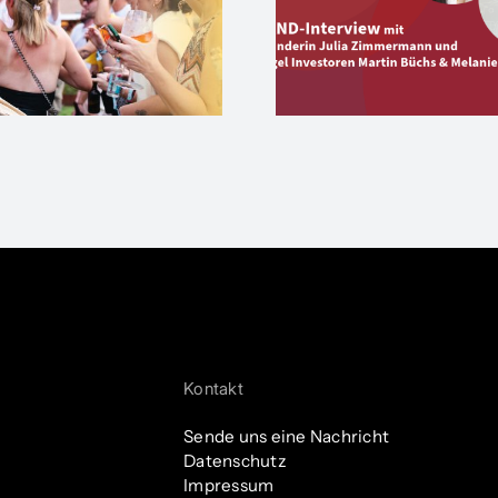
wettbewe
art-up Eversion und
und verl
ihren Angels
Rahmenbe
Kontakt
Sende uns eine Nachricht
Datenschutz
Impressum