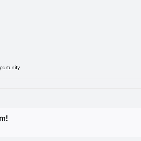
portunity
rm!