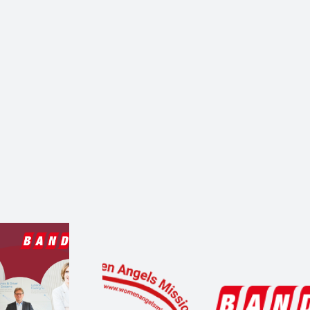
s Angels
Where Female Ange
ternational
Shine – Der große