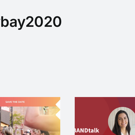
bay2020
Busines
Jetzt online:
fordern in
#BANDtalk mit WEP