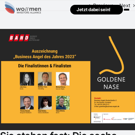
Previous
Next
Jetzt dabei sein!
View
Larger
Image