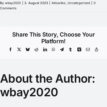
By
wbay2020
|
3. August 2023
|
Aktuelles
,
Uncategorized
|
0
Comments
Share This Story, Choose Your
Platform!
Facebook
X
Bluesky
Reddit
LinkedIn
WhatsApp
Telegram
Tumblr
Xing
Email
Copy
Link
About the Author:
wbay2020