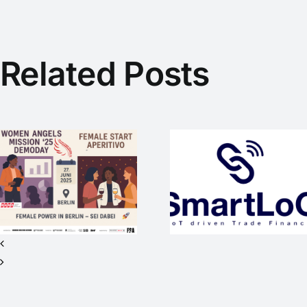
Related Posts
SmartLoC –
WEP-Startup
mit
WAM25
internationaler
wieder
Vision sucht
Medienpart
Investor*innen
beim #SO
für Seed+ /
2nd Closing