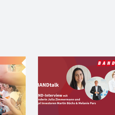
Where Female Ange
online:
Shine – Der große
k mit WEP
DemoDay & Femal
version und
Start-up Aperitivo 
Angels
27. Juni in Berlin