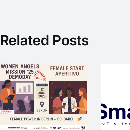
Related Posts
SmartLoC – WEP-
Startup mit
internationaler Vision
M
sucht Investor*innen
für Seed+ / 2nd
Closing