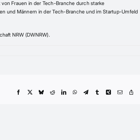
t von Frauen in der Tech-Branche durch starke
auen und Männern in der Tech-Branche und im Startup-Umfeld
irtschaft NRW (DWNRW).
Facebook
X
Bluesky
Reddit
LinkedIn
WhatsApp
Telegram
Tumblr
Xing
Email
Co
Li