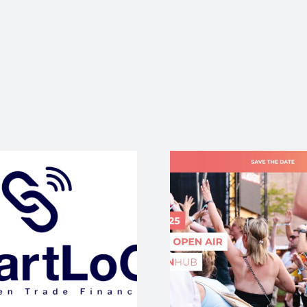
Jetzt 
WAM25 wieder
#BANDtal
edienpartner beim
Start-up E
#SOA
ihren 