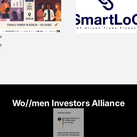
mit
WAM25
internationaler
wieder
Vision sucht
Medienpart
Investor*innen
beim #SO
für Seed+ /
2nd Closing
Wo//men Investors Alliance