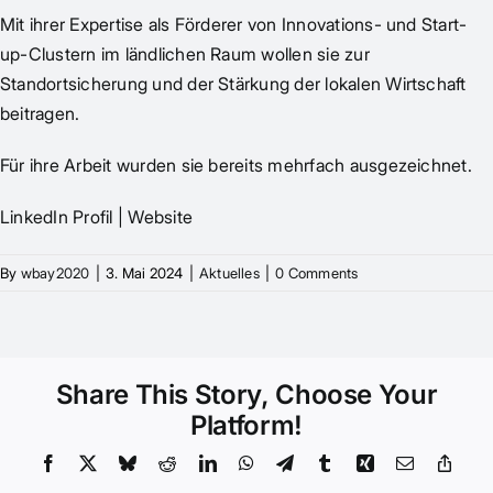
Mit ihrer Expertise als Förderer von Innovations- und Start-
up-Clustern im ländlichen Raum wollen sie zur
Standortsicherung und der Stärkung der lokalen Wirtschaft
beitragen.
Für ihre Arbeit wurden sie bereits mehrfach
ausgezeichnet.
LinkedIn Profil
|
Website
By
wbay2020
|
3. Mai 2024
|
Aktuelles
|
0 Comments
Share This Story, Choose Your
Platform!
Facebook
X
Bluesky
Reddit
LinkedIn
WhatsApp
Telegram
Tumblr
Xing
Email
Copy
Link