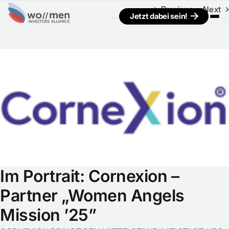
Previous
Next
Jetzt dabei sein!
View
Larger
Image
Im Portrait: Cornexion –
Partner „Women Angels
Mission ’25”