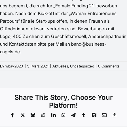
ups begrenzt, die sich für „Female Funding 21“ beworben
haben. Nach dem Kick-off ist der „Woman Entrepreneurs
Parcours“ für alle Start-ups offen, in denen Frauen als
Gründerinnen relevant vertreten sind. Bewerbungen mit
Logo, 400 Zeichen zum Geschäftsmodell, Ansprechpartnerin
und Kontaktdaten bitte per Mail an band@business-
angels.de.
By
wbay2020
|
5. März 2021
|
Aktuelles
,
Uncategorized
|
0 Comments
Share This Story, Choose Your
Platform!
Facebook
X
Bluesky
Reddit
LinkedIn
WhatsApp
Telegram
Tumblr
Xing
Email
Copy
Link