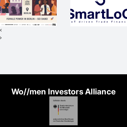
internationaler
wieder
Vision sucht
Medienpart
Investor*innen
beim #SO
für Seed+ /
2nd Closing
Wo//men Investors Alliance