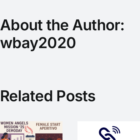
About the Author:
wbay2020
Related Posts
SmartLoC –
WEP-Startup
mit
WAM25