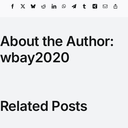
Facebook
X
Bluesky
Reddit
LinkedIn
WhatsApp
Telegram
Tumblr
Xing
Email
Copy
Link
About the Author:
wbay2020
Related Posts