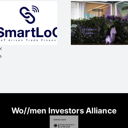
Business
Angels
Der Deutsc
Deutschland
Business
auf dem
Angels Ta
Startup
2024 in
Germany
Mainz
Summit
Wo//men Investors Alliance