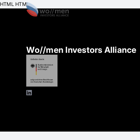
HTML HTML
Über uns
E
Wo//men Investors Alliance