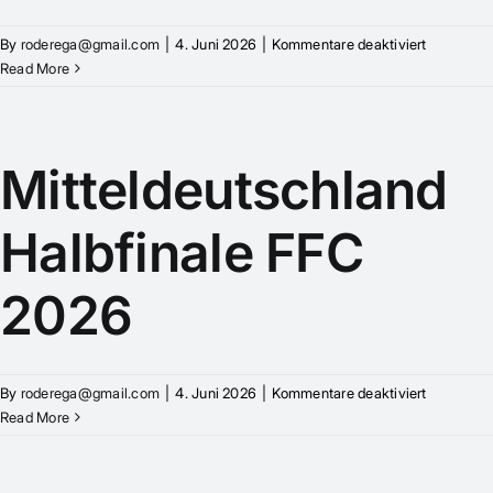
für
By
roderega@gmail.com
|
4. Juni 2026
|
Kommentare deaktiviert
Berlin
Read More
Halbfinale
FFC
2026
Mitteldeutschland
Halbfinale FFC
2026
für
By
roderega@gmail.com
|
4. Juni 2026
|
Kommentare deaktiviert
Mitteldeu
Read More
Halbfinale
FFC
2026