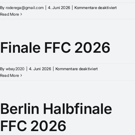
für
By
roderega@gmail.com
|
4. Juni 2026
|
Kommentare deaktiviert
LEGALiS
Read More
in
Hamburg
Finale FFC 2026
für
By
wbay2020
|
4. Juni 2026
|
Kommentare deaktiviert
Finale
Read More
FFC
2026
Berlin Halbfinale
FFC 2026