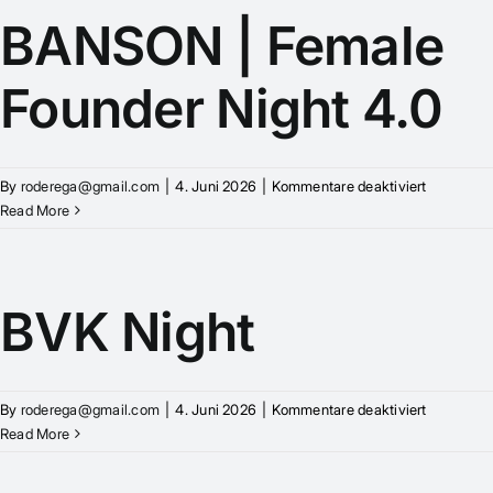
BANSON | Female
Founder Night 4.0
für
By
roderega@gmail.com
|
4. Juni 2026
|
Kommentare deaktiviert
BANSON
Read More
|
Female
Founder
Night
BVK Night
4.0
für
By
roderega@gmail.com
|
4. Juni 2026
|
Kommentare deaktiviert
BVK
Read More
Night