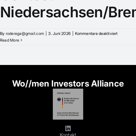
Niedersachsen/Br
für
By
roderega@gmail.com
|
3. Juni 2026
|
Kommentare deaktiviert
Female
Read More
Founders
Contest
Niedersa
Wo//men Investors Alliance
Kontakt