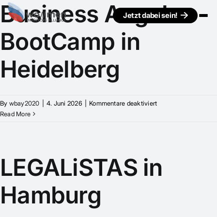
Business Angel
Jetzt dabei sein!
BootCamp in
Heidelberg
für
By
wbay2020
|
4. Juni 2026
|
Kommentare deaktiviert
Business
Read More
Angel
BootCamp
in
Heidelberg
LEGALiSTAS in
Hamburg