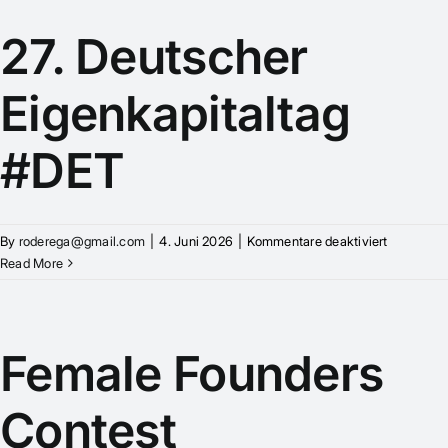
27. Deutscher
Eigenkapitaltag
#DET
für
By
roderega@gmail.com
|
4. Juni 2026
|
Kommentare deaktiviert
27.
Read More
Deutscher
Eigenkapit
#DET
Female Founders
Contest