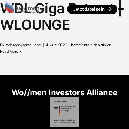
WDL Giga Retreat |
Jetzt dabei sein!
WLOUNGE
für
By
roderega@gmail.com
|
4. Juni 2026
|
Kommentare deaktiviert
WDL
Read More
Giga
Retreat
|
WLOUNG
Wo//men Investors Alliance