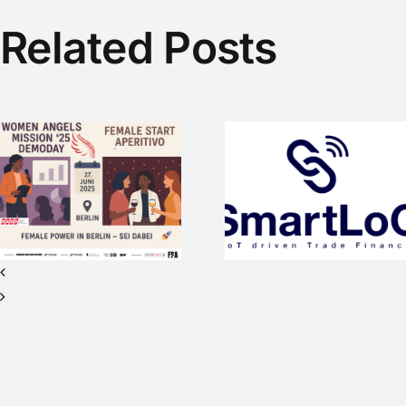
Related Posts
SmartLoC –
WEP-Startup
mit
WAM25
internationaler
wieder
Vision sucht
Medienpart
Investor*innen
beim #SO
für Seed+ /
2nd Closing