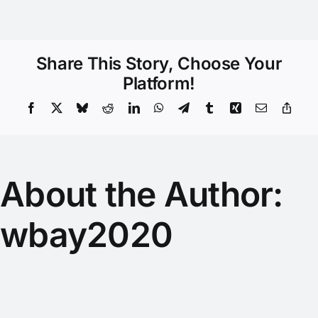
Share This Story, Choose Your
Platform!
Facebook
X
Bluesky
Reddit
LinkedIn
WhatsApp
Telegram
Tumblr
Xing
Email
Copy
Link
About the Author:
wbay2020