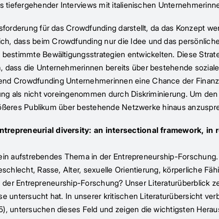
els tiefergehender Interviews mit italienischen Unternehmeri
sforderung für das Crowdfunding darstellt, da das Konzept wen
ich, dass beim Crowdfunding nur die Idee und das persönli
 bestimmte Bewältigungsstrategien entwickelten. Diese Strateg
, dass die Unternehmerinnen bereits über bestehende soziale
end Crowdfunding Unternehmerinnen eine Chance der Finanzier
erung als nicht voreingenommen durch Diskriminierung. Um den
n größeres Publikum über bestehende Netzwerke hinaus anzuspr
trepreneurial diversity: an intersectional framework, in r
st ein aufstrebendes Thema in der Entrepreneurship-Forschung.
eschlecht, Rasse, Alter, sexuelle Orientierung, körperliche F
lt in der Entrepreneurship-Forschung? Unser Literaturüberblick
e untersucht hat. In unserer kritischen Literaturübersicht ve
5), untersuchen dieses Feld und zeigen die wichtigsten Herau