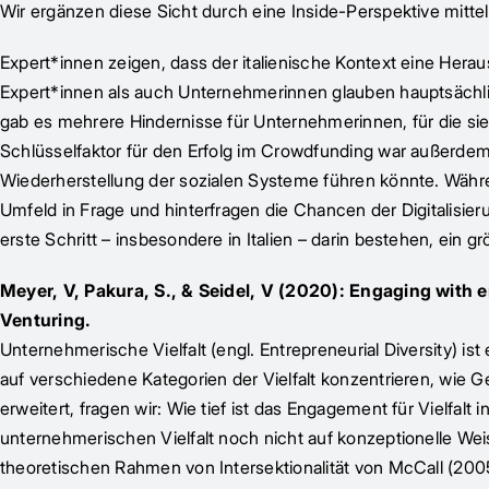
Wir ergänzen diese Sicht durch eine Inside-Perspektive mitt
Expert*innen zeigen, dass der italienische Kontext eine Herau
Expert*innen als auch Unternehmerinnen glauben hauptsächl
gab es mehrere Hindernisse für Unternehmerinnen, für die sie
Schlüsselfaktor für den Erfolg im Crowdfunding war außerdem
Wiederherstellung der sozialen Systeme führen könnte. Währ
Umfeld in Frage und hinterfragen die Chancen der Digitalisi
erste Schritt – insbesondere in Italien – darin bestehen, ei
Meyer, V, Pakura, S., & Seidel, V (2020): Engaging with en
Venturing.
Unternehmerische Vielfalt (engl. Entrepreneurial Diversity) i
auf verschiedene Kategorien der Vielfalt konzentrieren, wie G
erweitert, fragen wir: Wie tief ist das Engagement für Vielfa
unternehmerischen Vielfalt noch nicht auf konzeptionelle Weis
theoretischen Rahmen von Intersektionalität von McCall (200