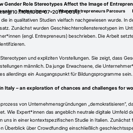
How Gender Role Stereotypes Affect the Image of Entrepren
vents
Partner:innen
Women Entrepreneurs Parcours
oi.org/10.1108/IJGE-07-2017-0031
).
e in qualitativen Studien vielfach nachgewiesen wurde. In de
Ansatz. Zunächst wurden Geschlechterrollenstereotypen im U
hmer*innen (engl. Entrepreneurs) beschrieben. Die Arbeit set
ntifizieren.
en“ Stereotypen und expliziten Vorstellungen. Sie zeigt, dass
orstellungen männlich. Da junge Erwachsene, die Unternehme
s allerdings ein Ausgangspunkt für Bildungsprogramme sein.
in Italy – an exploration of chances and challenges for w
gsprozess von Unternehmensgründungen „demokratisieren“, da
tet. Wie Expert*innen das angeblich neutrale digitale Umfe
n uns in einer kontextspezifischen Studie in Italien. Zunächst
n Überblick über Crowdfunding einschließlich geschlechtsspezi