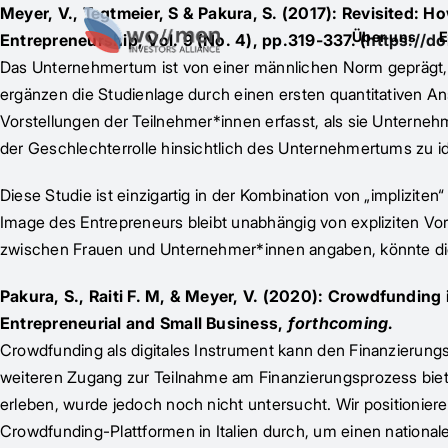
Meyer, V., Tegtmeier, S & Pakura, S. (2017): Revisited: 
Über uns
E
Entrepreneurship, Vol. 9 (No. 4), pp.319-337. (
https://d
Das Unternehmertum ist von einer männlichen Norm geprägt, di
ergänzen die Studienlage durch einen ersten quantitativen 
Vorstellungen der Teilnehmer*innen erfasst, als sie Unterne
der Geschlechterrolle hinsichtlich des Unternehmertums zu ide
Diese Studie ist einzigartig in der Kombination von „implizit
Image des Entrepreneurs bleibt unabhängig von expliziten V
zwischen Frauen und Unternehmer*innen angaben, könnte die
Pakura, S., Raiti F. M, & Meyer, V. (2020): Crowdfunding 
Entrepreneurial and Small Business,
forthcoming.
Crowdfunding als digitales Instrument kann den Finanzierun
weiteren Zugang zur Teilnahme am Finanzierungsprozess bie
erleben, wurde jedoch noch nicht untersucht. Wir positioniere
Crowdfunding-Plattformen in Italien durch, um einen nationale