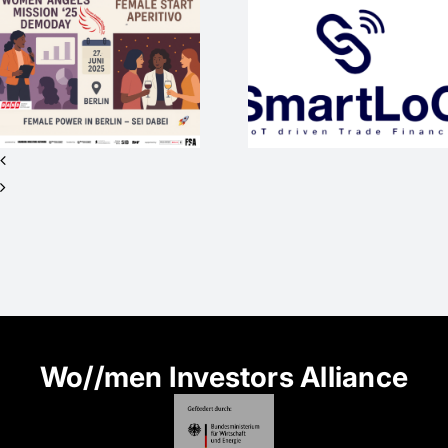
WEP-Startup
mit
WAM25
internationaler
wieder
Vision sucht
Medienpart
Investor*innen
beim #SO
für Seed+ /
2nd Closing
Wo//men Investors Alliance