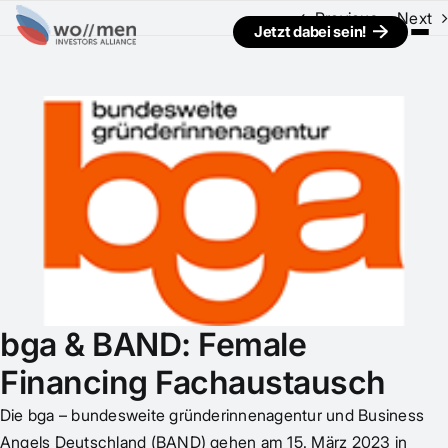
Previous
Next
Jetzt dabei sein!
View
Larger
Image
bga & BAND: Female
Financing Fachaustausch
Die
bga – bundesweite gründerinnenagentur
und
Business
Angels Deutschland (BAND)
gehen am 15. März 2023 in