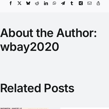
Facebook
X
Bluesky
Reddit
LinkedIn
WhatsApp
Telegram
Tumblr
Xing
Email
Copy
Link
About the Author:
wbay2020
Related Posts
SmartLoC –