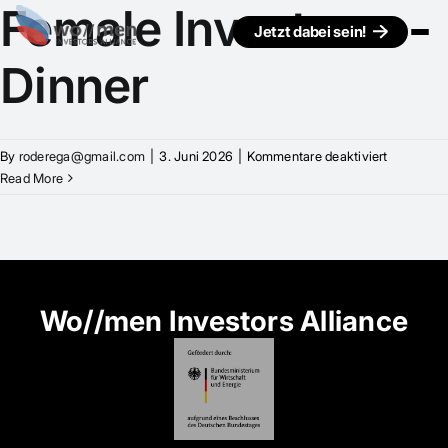
Female Investors
Jetzt dabei sein!
Dinner
für
By
roderega@gmail.com
|
3. Juni 2026
|
Kommentare deaktiviert
Female
Read More
Investors
Dinner
Wo//men Investors Alliance