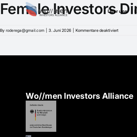
Female Investors Di
Über uns
E
für
By
roderega@gmail.com
|
3. Juni 2026
|
Kommentare deaktiviert
Female
Investors
Dinner
Wo//men Investors Alliance