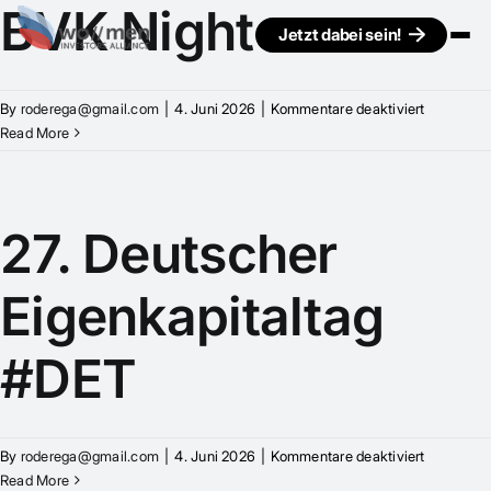
BVK Night
Jetzt dabei sein!
für
By
roderega@gmail.com
|
4. Juni 2026
|
Kommentare deaktiviert
BVK
Read More
Night
27. Deutscher
Eigenkapitaltag
#DET
für
By
roderega@gmail.com
|
4. Juni 2026
|
Kommentare deaktiviert
27.
Read More