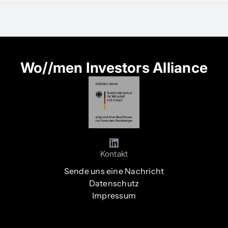
Deutscher
Eigenkapit
#DET
Wo//men Investors Alliance
Kontakt
Sende uns eine Nachricht
Datenschutz
Impressum