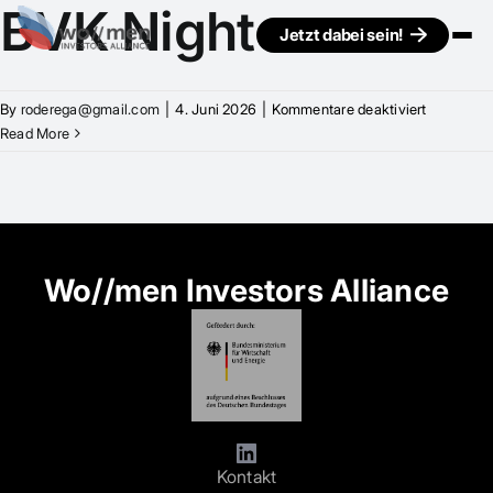
BVK Night
Jetzt dabei sein!
für
By
roderega@gmail.com
|
4. Juni 2026
|
Kommentare deaktiviert
BVK
Read More
Night
Wo//men Investors Alliance
Kontakt