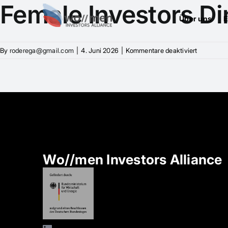
Female Investors D
Über uns
E
für
By
roderega@gmail.com
|
4. Juni 2026
|
Kommentare deaktiviert
Female
Investors
Dinner
Hamburg
Wo//men Investors Alliance