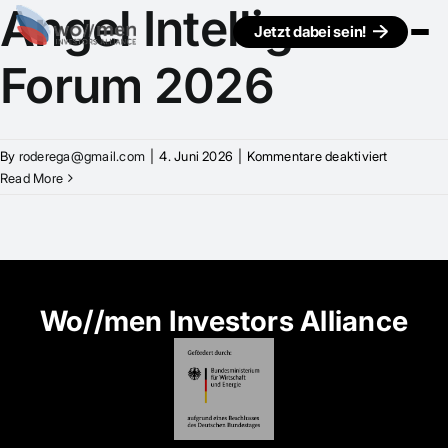
Angel Intelligence
Jetzt dabei sein!
Forum 2026
für
By
roderega@gmail.com
|
4. Juni 2026
|
Kommentare deaktiviert
Angel
Read More
Intelligen
Forum
2026
Wo//men Investors Alliance